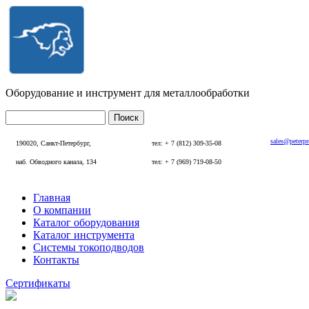
Перейти к основному содержанию
Оборудование и инструмент для металлообработки
Поиск
Форма поиска
sales@peterp
190020, Санкт-Петербург,
тел: + 7 (812) 309-35-08
наб. Обводного канала, 134
тел: + 7 (969) 719-08-50
Главная
О компании
Главное меню
Каталог оборудования
Каталог инструмента
Системы токоподводов
Контакты
Сертификаты