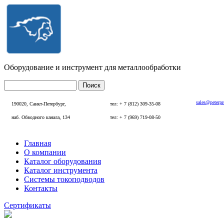
Перейти к основному содержанию
Оборудование и инструмент для металлообработки
Поиск
Форма поиска
sales@peterp
190020, Санкт-Петербург,
тел: + 7 (812) 309-35-08
наб. Обводного канала, 134
тел: + 7 (969) 719-08-50
Главная
О компании
Главное меню
Каталог оборудования
Каталог инструмента
Системы токоподводов
Контакты
Сертификаты