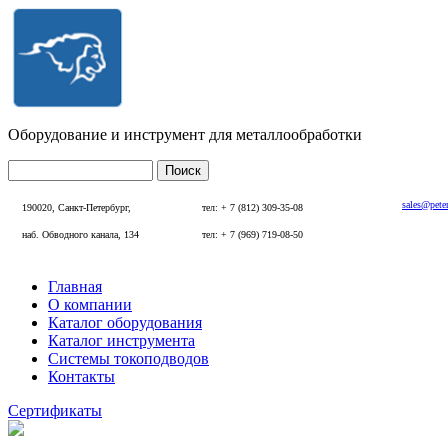
Перейти к основному содержанию
Оборудование и инструмент для металлообработки
Поиск
Форма поиска
sales@pete
190020, Санкт-Петербург,
тел: + 7 (812) 309-35-08
наб. Обводного канала, 134
тел: + 7 (969) 719-08-50
Главная
О компании
Главное меню
Каталог оборудования
Каталог инструмента
Системы токоподводов
Контакты
Сертификаты