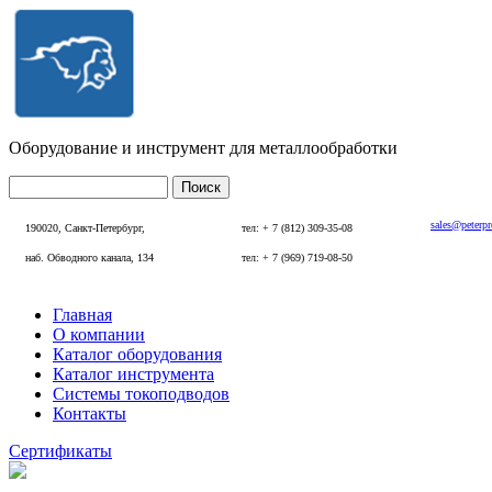
Перейти к основному содержанию
Оборудование и инструмент для металлообработки
Поиск
Форма поиска
sales@peterp
190020, Санкт-Петербург,
тел: + 7 (812) 309-35-08
наб. Обводного канала, 134
тел: + 7 (969) 719-08-50
Главная
О компании
Главное меню
Каталог оборудования
Каталог инструмента
Системы токоподводов
Контакты
Сертификаты