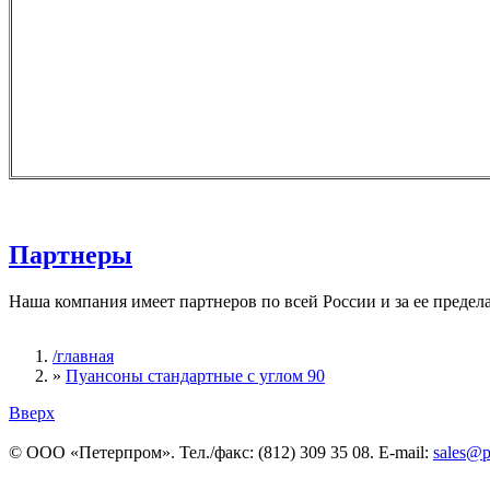
Партнеры
Наша компания имеет партнеров по всей России и за ее предел
/главная
»
Пуансоны стандартные с углом 90
Вы здесь
Вверх
© ООО «Петерпром». Тел./факс: (812) 309 35 08. E-mail:
sales@p