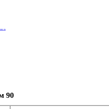
rom.ru
м 90