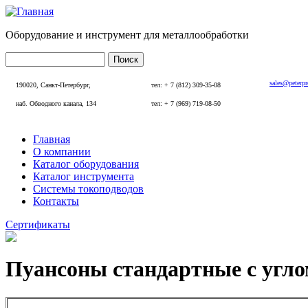
Перейти к основному содержанию
Оборудование и инструмент для металлообработки
Поиск
Форма поиска
sales@peterp
190020, Санкт-Петербург,
тел: + 7 (812) 309-35-08
наб. Обводного канала, 134
тел: + 7 (969) 719-08-50
Главная
О компании
Главное меню
Каталог оборудования
Каталог инструмента
Системы токоподводов
Контакты
Сертификаты
Пуансоны стандартные с угло