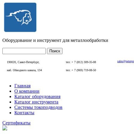
Перейти к основному содержанию
Оборудование и инструмент для металлообработки
Поиск
Форма поиска
sales@peterp
190020, Санкт-Петербург,
тел: + 7 (812) 309-35-08
наб. Обводного канала, 134
тел: + 7 (969) 719-08-50
Главная
О компании
Главное меню
Каталог оборудования
Каталог инструмента
Системы токоподводов
Контакты
Сертификаты