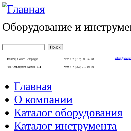
Перейти к основному содержанию
Оборудование и инструме
Поиск
Форма поиска
sales@peterp
190020, Санкт-Петербург,
тел: + 7 (812) 309-35-08
наб. Обводного канала, 134
тел: + 7 (969) 719-08-50
Главная
Главное меню
О компании
Каталог оборудования
Каталог инструмента