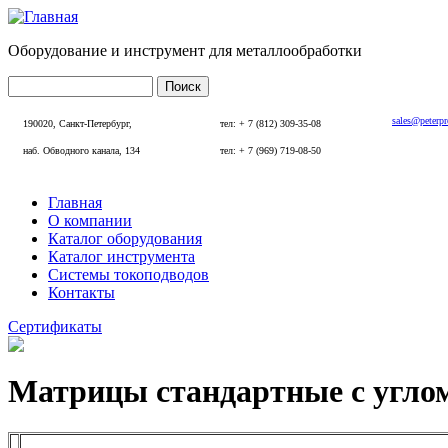
Перейти к основному содержанию
Оборудование и инструмент для металлообработки
Поиск
Форма поиска
sales@peterp
190020, Санкт-Петербург,
тел: + 7 (812) 309-35-08
наб. Обводного канала, 134
тел: + 7 (969) 719-08-50
Главная
О компании
Главное меню
Каталог оборудования
Каталог инструмента
Системы токоподводов
Контакты
Сертификаты
Матрицы стандартные с углом